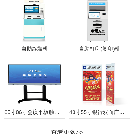
自助终端机
自助打印(复印)机
85寸86寸会议平板触控一体机
43寸55寸银行双面广告机,吊挂广告机
查看更多>>